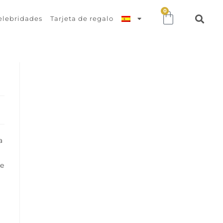
0
elebridades
Tarjeta de regalo
a
te