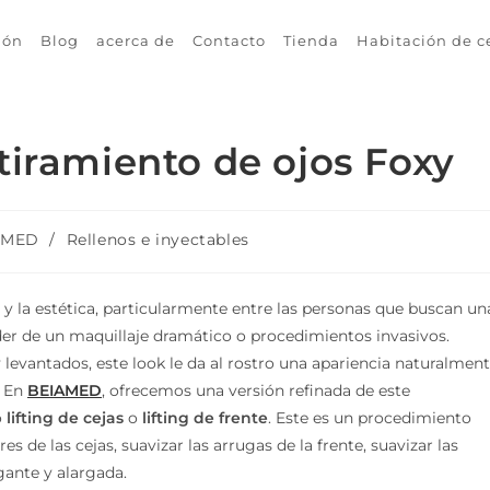
ión
Blog
acerca de
Contacto
Tienda
Habitación de c
tiramiento de ojos Foxy
AMED
/
Rellenos e inyectables
 y la estética, particularmente entre las personas que buscan un
nder de un maquillaje dramático o procedimientos invasivos.
 levantados, este look le da al rostro una apariencia naturalmen
. En
BEIAMED
, ofrecemos una versión refinada de este
o
lifting de cejas
o
lifting de frente
. Este es un procedimiento
s de las cejas, suavizar las arrugas de la frente, suavizar las
gante y alargada.