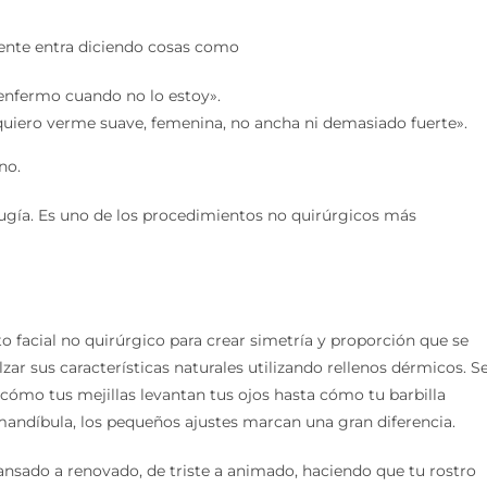
iente entra diciendo cosas como
enfermo cuando no lo estoy».
quiero verme suave, femenina, no ancha ni demasiado fuerte».
no.
irugía. Es uno de los procedimientos no quirúrgicos más
to facial no quirúrgico para crear simetría y proporción que se
lzar sus características naturales utilizando rellenos dérmicos. S
e cómo tus mejillas levantan tus ojos hasta cómo tu barbilla
 mandíbula, los pequeños ajustes marcan una gran diferencia.
ansado a renovado, de triste a animado, haciendo que tu rostro