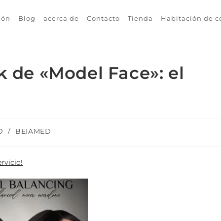
ión
Blog
acerca de
Contacto
Tienda
Habitación de c
k de «Model Face»: el
D
/
BEIAMED
rvicio!