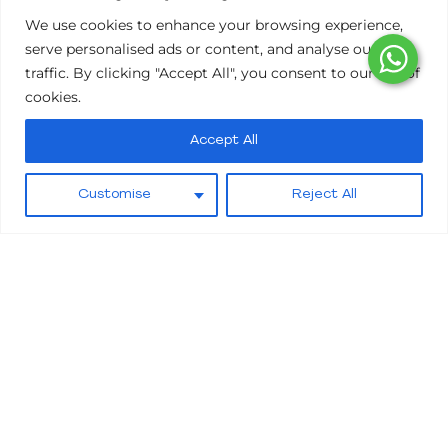
We use cookies to enhance your browsing experience,
serve personalised ads or content, and analyse our
traffic. By clicking "Accept All", you consent to our use of
cookies.
Accept All
Pay over time
Extensiones de pestañas
Customise
Reject All
Realza tus ojos haciéndolos lucir más brillantes y
juveniles con nuestras pestañas de primera calidad.
Reservar ahora