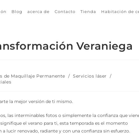
ión
Blog
acerca de
Contacto
Tienda
Habitación de c
ransformación Veraniega
os de Maquillaje Permanente
/
Servicios láser
/
iales
arte la mejor versión de ti mismo.
eros, las interminables fotos o simplemente la confianza que vien
e signifique el verano para ti, esta temporada es el momento
n a lucir renovado, radiante y con una confianza sin esfuerzo.