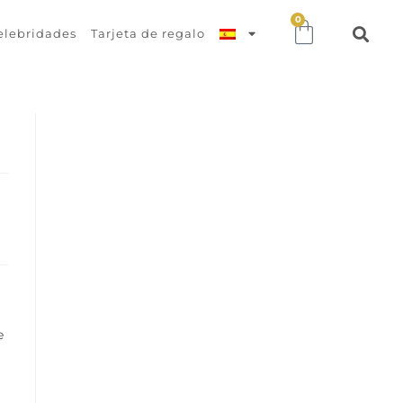
0
elebridades
Tarjeta de regalo
e