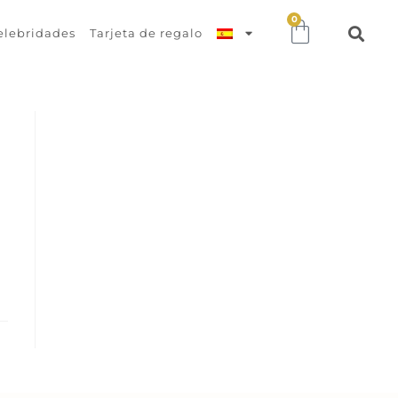
0
elebridades
Tarjeta de regalo
s
a