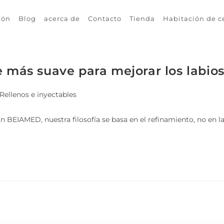
ión
Blog
acerca de
Contacto
Tienda
Habitación de c
e más suave para mejorar los labio
Rellenos e inyectables
n BEIAMED, nuestra filosofía se basa en el refinamiento, no en l