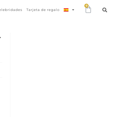
0
elebridades
Tarjeta de regalo
r