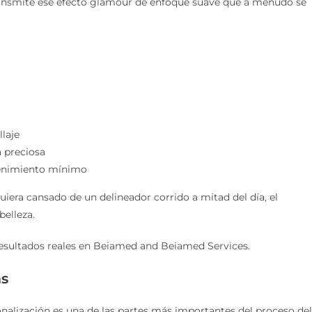
transmite ese efecto glamour de enfoque suave que a menudo se
llaje
a preciosa
tenimiento mínimo
uiera cansado de un delineador corrido a mitad del día, el
belleza.
resultados reales en Beiamed and Beiamed Services.
as
onalización es una de las partes más importantes del proceso del