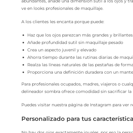
abundantes, añade una dimensión sutil a los ojos y 
ve en looks profesionales de maquillaje.
A los clientes les encanta porque puede:
Haz que los ojos parezcan más grandes y brillantes
Añade profundidad sutil sin maquillaje pesado
Crea un aspecto juvenil y elevado
Ahorra tiempo durante las rutinas diarias de maqui
Realza las líneas naturales de las pestañas de form
Proporciona una definición duradera con un man
Para profesionales ocupados, madres, viajeros o cualq
delineador sombra ofrece comodidad sin sacrificar la 
Puedes visitar nuestra página de Instagram para ver 
Personalizado para tus característic
No hay dos ojos exactamente iguales, por eso la pers