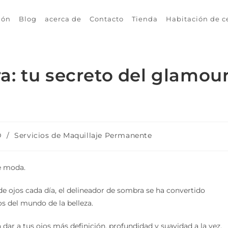
ión
Blog
acerca de
Contacto
Tienda
Habitación de c
a: tu secreto del glamou
D
/
Servicios de Maquillaje Permanente
e moda.
de ojos cada día, el delineador de sombra se ha convertido
s del mundo de la belleza.
ar a tus ojos más definición, profundidad y suavidad a la vez.